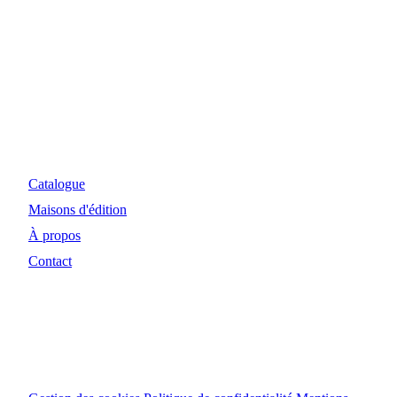
Myosiris Diffusion
Site Internet et investissements réalisés avec le concours
financier de la Région Nouvelle-Aquitaine et de la DRAC.
Catalogue
Maisons d'édition
À propos
Contact
© 2024 Myosiris Diffusion