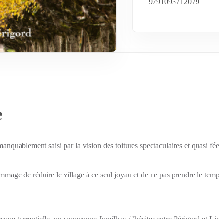
9791093712079
e
nquablement saisi par la vision des toitures spectaculaires et quasi fé
dommage de réduire le village à ce seul joyau et de ne pas prendre le t
sque torrentielle, on soupçonne Jumilhac d’hésiter entre Périgord et Li