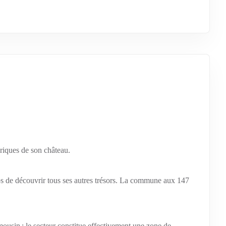
eriques de son château.
emps de découvrir tous ses autres trésors. La commune aux 147
mousin : le secteur constitue effectivement une zone de