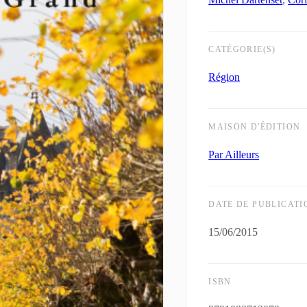
CATÉGORIE(S)
Région
MAISON D'ÉDITION
Par Ailleurs
DATE DE PUBLICATI
15/06/2015
ISBN