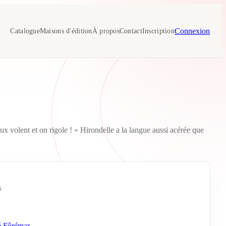
Connexion
Catalogue
Maisons d'édition
À propos
Contact
Inscription
x volent et on rigole ! « Hirondelle a la langue aussi acérée que
S
 Fôrémar