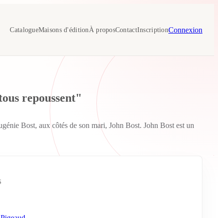
Connexion
Catalogue
Maisons d'édition
À propos
Contact
Inscription
ous repoussent"
 Eugénie Bost, aux côtés de son mari, John Bost. John Bost est un
S
 Pigeaud