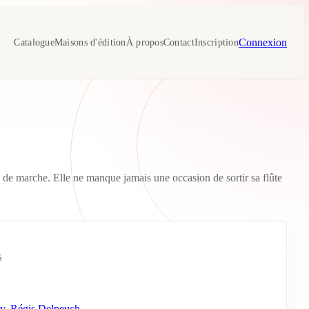
Connexion
Catalogue
Maisons d'édition
À propos
Contact
Inscription
n de marche. Elle ne manque jamais une occasion de sortir sa flûte
S
y
,
Régis Delpeuch