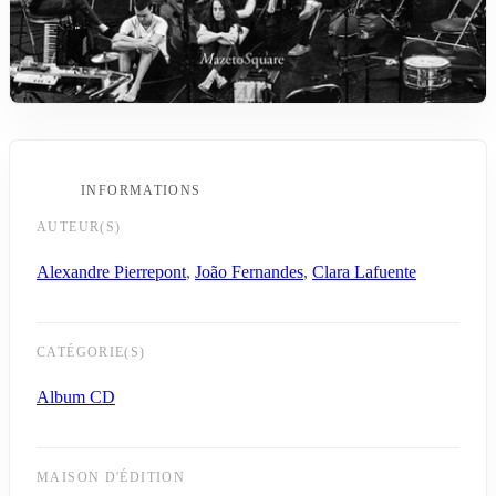
INFORMATIONS
AUTEUR(S)
Alexandre Pierrepont
,
João Fernandes
,
Clara Lafuente
CATÉGORIE(S)
Album CD
MAISON D'ÉDITION