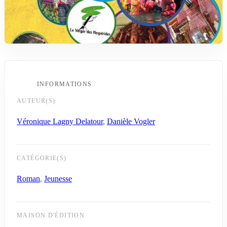
INFORMATIONS
AUTEUR(S)
Véronique Lagny Delatour
,
Danièle Vogler
CATÉGORIE(S)
Roman
,
Jeunesse
MAISON D'ÉDITION