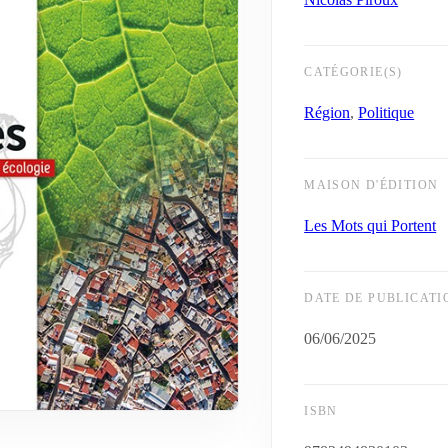
CATÉGORIE(S)
Région
,
Politique
MAISON D'ÉDITION
Les Mots qui Portent
DATE DE PUBLICATI
06/06/2025
ISBN