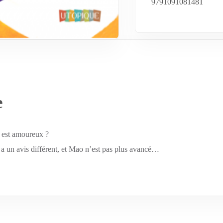
9791091081481
e
 est amoureux ?
 a un avis différent, et Mao n’est pas plus avancé…