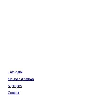
Myosiris Diffusion
Site Internet et investissements réalisés avec le concours
financier de la Région Nouvelle-Aquitaine et de la DRAC.
Catalogue
Maisons d'édition
À propos
Contact