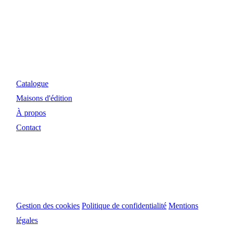
Myosiris Diffusion
Site Internet et investissements réalisés avec le concours
financier de la Région Nouvelle-Aquitaine et de la DRAC.
Catalogue
Maisons d'édition
À propos
Contact
© 2024 Myosiris Diffusion
Gestion des cookies
Politique de confidentialité
Mentions
légales