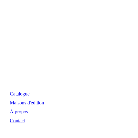
Myosiris Diffusion
Site Internet et investissements réalisés avec le concours
financier de la Région Nouvelle-Aquitaine et de la DRAC.
Catalogue
Maisons d'édition
À propos
Contact