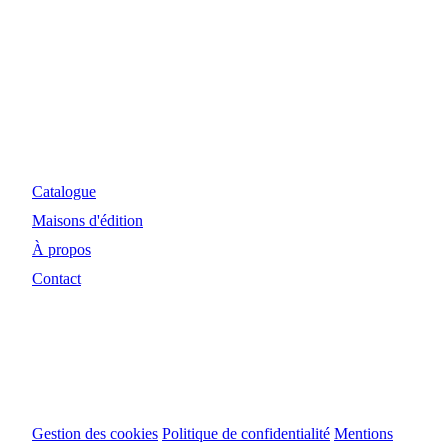
Myosiris Diffusion
Site Internet et investissements réalisés avec le concours
financier de la Région Nouvelle-Aquitaine et de la DRAC.
Catalogue
Maisons d'édition
À propos
Contact
© 2024 Myosiris Diffusion
Gestion des cookies
Politique de confidentialité
Mentions