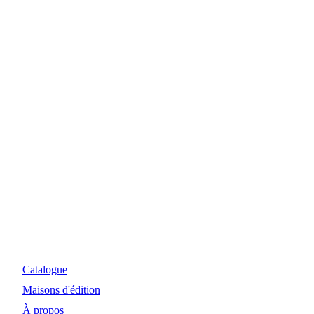
Myosiris Diffusion
Site Internet et investissements réalisés avec le concours
financier de la Région Nouvelle-Aquitaine et de la DRAC.
Catalogue
Maisons d'édition
À propos