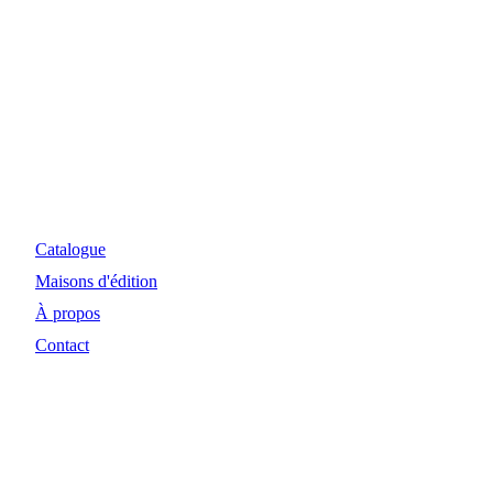
Myosiris Diffusion
Site Internet et investissements réalisés avec le concours
financier de la Région Nouvelle-Aquitaine et de la DRAC.
Catalogue
Maisons d'édition
À propos
Contact
© 2024 Myosiris Diffusion