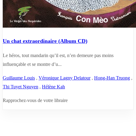
Un chat extraordinaire (Album CD)
Le héros, tout mandarin qu’il est, n’en demeure pas moins
influençable et se montre d’u...
Guillaume Louis
,
Véronique Lagny Delatour
,
Hong-Han Truong
,
Thi Tuyet Nguyen
,
Hélène Kah
Rapprochez-vous de votre libraire