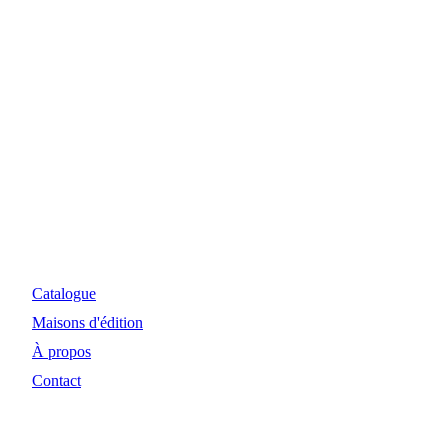
Myosiris Diffusion
Site Internet et investissements réalisés avec le concours
financier de la Région Nouvelle-Aquitaine et de la DRAC.
Catalogue
Maisons d'édition
À propos
Contact