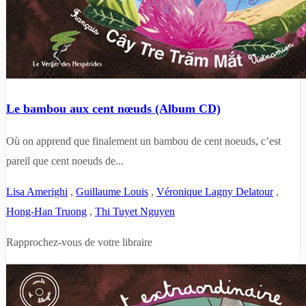
Le bambou aux cent nœuds (Album CD)
Où on apprend que finalement un bambou de cent noeuds, c’est
pareil que cent noeuds de...
Lisa Amerighi
,
Guillaume Louis
,
Véronique Lagny Delatour
,
Hong-Han Truong
,
Thi Tuyet Nguyen
Rapprochez-vous de votre libraire