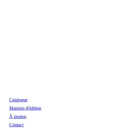
Myosiris Diffusion
Site Internet et investissements réalisés avec le concours
financier de la Région Nouvelle-Aquitaine et de la DRAC.
Catalogue
Maisons d'édition
À propos
Contact