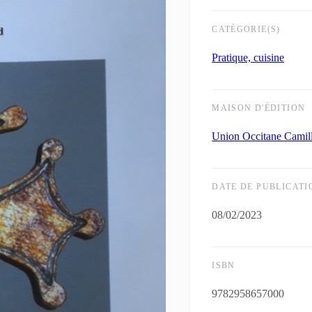
CATÉGORIE(S)
Pratique, cuisine
MAISON D'ÉDITION
Union Occitane Camil
DATE DE PUBLICATI
08/02/2023
ISBN
9782958657000