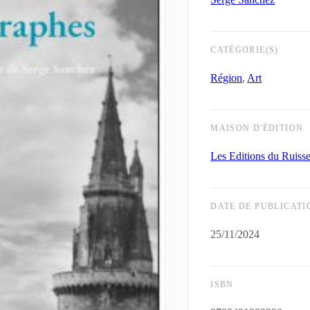
CATÉGORIE(S)
Région
,
Art
MAISON D'ÉDITION
Les Editions du Ruiss
DATE DE PUBLICATI
25/11/2024
ISBN