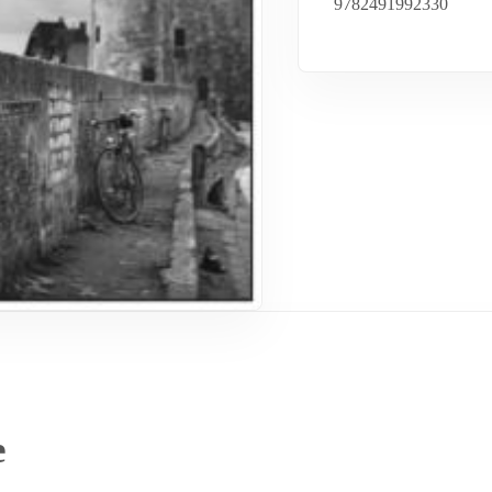
9782491992330
e