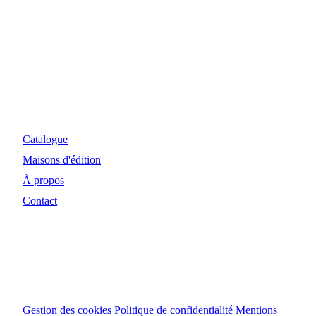
Myosiris Diffusion
Site Internet et investissements réalisés avec le concours
financier de la Région Nouvelle-Aquitaine et de la DRAC.
Catalogue
Maisons d'édition
À propos
Contact
© 2024 Myosiris Diffusion
Gestion des cookies
Politique de confidentialité
Mentions