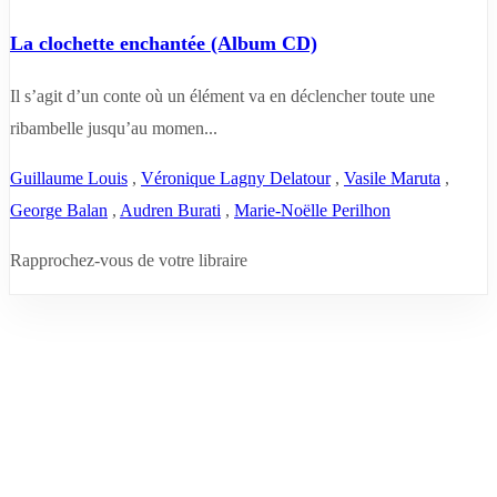
La clochette enchantée (Album CD)
Il s’agit d’un conte où un élément va en déclencher toute une
ribambelle jusqu’au momen...
Guillaume Louis
,
Véronique Lagny Delatour
,
Vasile Maruta
,
George Balan
,
Audren Burati
,
Marie-Noëlle Perilhon
Rapprochez-vous de votre libraire